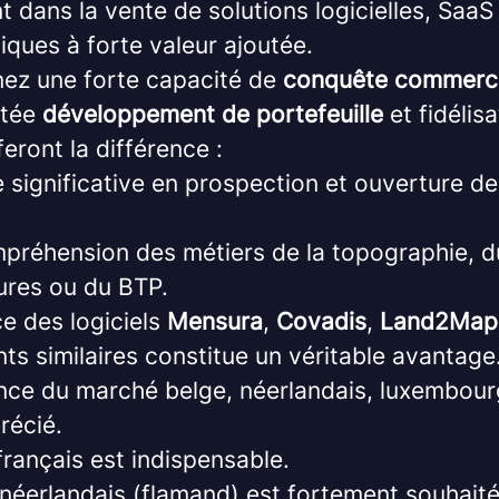
t dans la vente de solutions logicielles, SaaS
iques à forte valeur ajoutée.
ez une forte capacité de
conquête commerci
ntée
développement de portefeuille
et fidélisa
feront la différence :
 significative en prospection et ouverture d
réhension des métiers de la topographie, d
ures ou du BTP.
e des logiciels
Mensura
,
Covadis
,
Land2Map
s similaires constitue un véritable avantage
ce du marché belge, néerlandais, luxembour
récié.
français est indispensable.
 néerlandais (flamand) est fortement souhaité