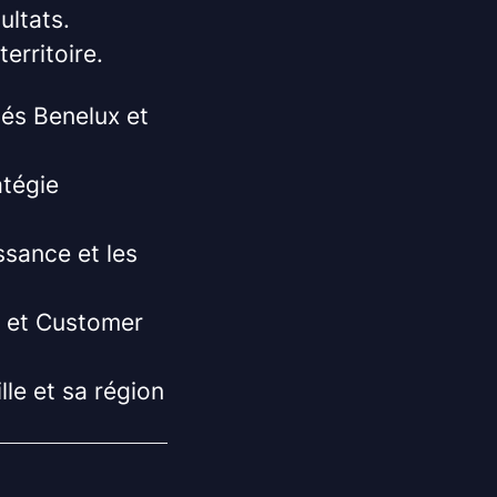
ultats.
erritoire.
hés Benelux et
atégie
ssance et les
g et Customer
lle et sa région