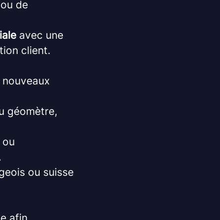
 ou de
ale
avec une
tion client.
e nouveaux
u géomètre,
ou
.
geois ou suisse
e afin