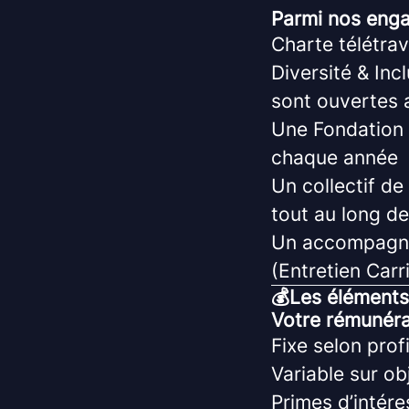
Parmi nos en
Charte télétrav
Diversité & Inc
sont ouvertes 
Une Fondation d
chaque année
Un collectif d
tout au long de
Un accompagne
(Entretien Carr
💰Les éléments
Votre rémunér
Fixe selon profi
Variable sur ob
Primes d’intér