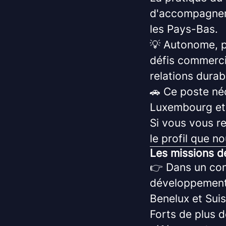
d'accompagner 
les Pays-Bas.
💡 Autonome, pe
défis commerci
relations durab
🚗 Ce poste né
Luxembourg et 
Si vous vous re
le profil que n
Les missions d
👉 Dans un con
développement
Benelux et Suis
Forts de plus d