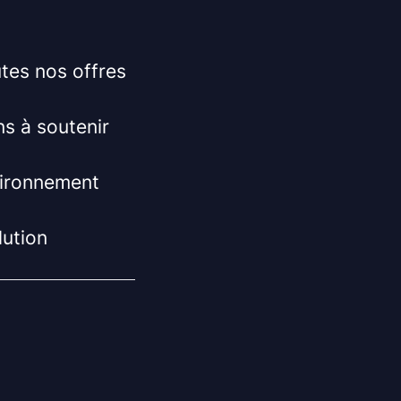
utes nos offres
ns à soutenir
vironnement
ution