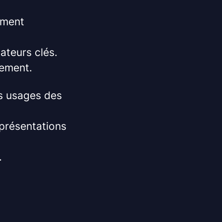
pement
sateurs clés.
pement.
rs usages des
présentations
.