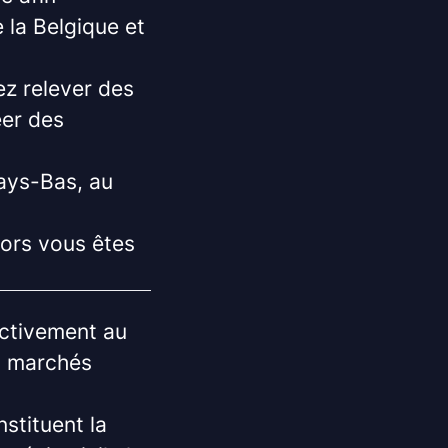
la Belgique et
ez relever des
er des
ays-Bas, au
lors vous êtes
activement au
s marchés
stituent la