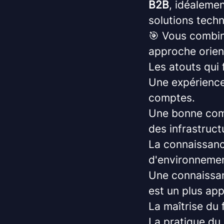
B2B
, idéalemen
solutions techn
🎯 Vous combin
approche orie
Les atouts qui 
Une expérience
comptes.
Une bonne comp
des infrastruct
La connaissanc
d'environnement
Une connaissan
est un plus app
La maîtrise du 
La pratique du