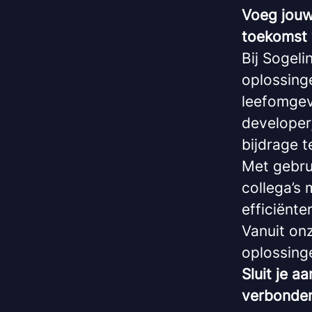
Voeg jouw
toekomst 
Bij Sogeli
oplossinge
leefomgev
developer,
bijdrage te
Met gebrui
collega’s
efficiënte
Vanuit on
oplossing
Sluit je a
verbonden