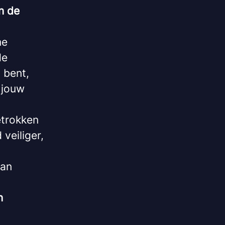
n de
me
de
 bent,
 jouw
etrokken
veiliger,
aan
n